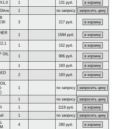
0X1,0
1
131 руб.
Drive
1
по запросу
R
X30
3
217 руб.
INER
1
1594 руб.
X2,1
1
152 руб.
 OIL
1
906 руб.
1
193 руб.
GED
2
193 руб.
OIL
5
1
по запросу
)
1
по запросу
R
1
1119 руб.
oil
1
по запросу
L
4
280 руб.
MM