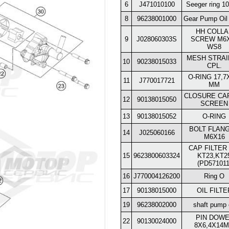
6
J471010100
Seeger ring 1
8
96238001000
Gear Pump Oil 
HH COLLA
9
J028060303S
SCREW M6
WS8
MESH STRA
10
90238015033
CPL.
O-RING 17,7
11
J770017721
MM
CLOSURE CAP
12
90138015050
SCREEN
13
90138015052
O-RING
BOLT FLAN
14
J025060166
M6X16
CAP FILTER 
15
9623800603324
KT23,KT2
(PD571011
16
J770004126200
Ring O
17
90138015000
OIL FILTE
19
96238002000
shaft pump 
PIN DOWE
22
90130024000
8X6,4X14