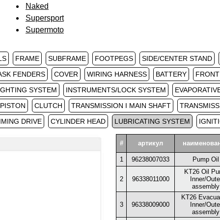
Naked
Supersport
Supermoto
LS
FRAME
SUBFRAME
FOOTPEGS
SIDE/CENTER STAND
ASK FENDERS
COVER
WIRING HARNESS
BATTERY
FRONT
IGHTING SYSTEM
INSTRUMENTS/LOCK SYSTEM
EVAPORATIV
PISTON
CLUTCH
TRANSMISSION I MAIN SHAFT
TRANSMISS
IMING DRIVE
CYLINDER HEAD
LUBRICATING SYSTEM
IGNIT
#
артикул
наименова
1
96238007033
Pump Oil
KT26 Oil P
2
96338011000
Inner/Oute
assembly
KT26 Evacua
3
96338009000
Inner/Oute
assembly