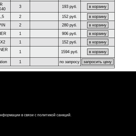
R
3
193 руб.
X40
,5
2
152 руб.
PIN
2
280 руб.
NER
1
906 руб.
5X2
1
152 руб.
INER
1
1594 руб.
tion
1
по запросу
формации в связи с политикой санкций.