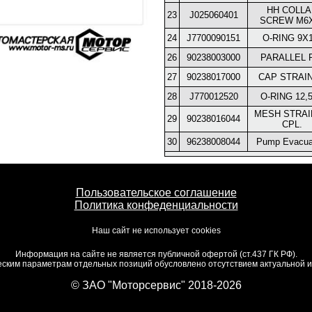
HH COLLA
23
J025060401
SCREW M6
24
J7700090151
O-RING 9X1
26
90238003000
PARALLEL 
27
90238017000
CAP STRAI
28
J770012520
O-RING 12,
MESH STRA
29
90238016044
CPL.
30
96238008044
Pump Evacua
Пользовательское соглашение
Политика конфеденциальности
Наш сайт не использует cookies
Информация на сайте не является публичной офертой (ст.437 ГК РФ).
ским параметрам отдельных позиций обусловлено отсутствием актуальной ин
© ЗАО "Моторсервис" 2018-2026