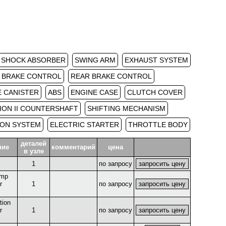
SHOCK ABSORBER
SWING ARM
EXHAUST SYSTEM
 BRAKE CONTROL
REAR BRAKE CONTROL
E CANISTER
ABS
ENGINE CASE
CLUTCH COVER
ION II COUNTERSHAFT
SHIFTING MECHANISM
ION SYSTEM
ELECTRIC STARTER
THROTTLE BODY
деталей
ние
комментарий
цена
в узле
1
по запросу
ump
r
1
по запросу
tion
r
1
по запросу