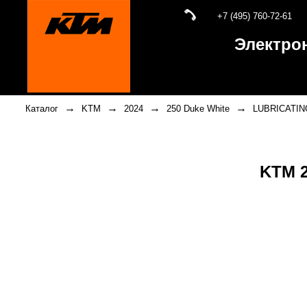
+7 (495) 760-72-61
Электро
→
→
→
→
Каталог
KTM
2024
250 Duke White
LUBRICATI
KTM 2