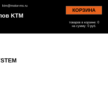
ktm@motor-ms.ru
КОРЗИНА
клов KTM
товаров в корзине: 0
на сумму: 0 руб.
SYSTEM