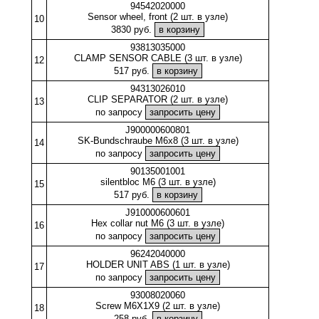
94542020000
Sensor wheel, front (2 шт. в узле)
10
3830 руб.
93813035000
CLAMP SENSOR CABLE (3 шт. в узле)
12
517 руб.
94313026010
CLIP SEPARATOR (2 шт. в узле)
13
по запросу
J900000600801
SK-Bundschraube M6x8 (3 шт. в узле)
14
по запросу
90135001001
silentbloc M6 (3 шт. в узле)
15
517 руб.
J910000600601
Hex collar nut M6 (3 шт. в узле)
16
по запросу
96242040000
HOLDER UNIT ABS (1 шт. в узле)
17
по запросу
93008020060
Screw M6X1X9 (2 шт. в узле)
18
258 руб.