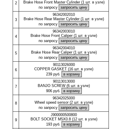
Brake Hose Front Master Cylinder (1 шт. в узле)
2
по запросу
96342002010
Brake Hose Rear Master Cylinder (1 шт. в узле)
3
по запросу
96342003010
Brake Hose Front Caliper (1 шт. в узле)
4
по запросу
96342004010
Brake Hose Rear Caliper (1 шт. в узле)
5
по запросу
90113026000
COPPER GASKET (16 шт. в узле)
6
239 руб.
90113013000
BANJO SCREW (6 шт. в узле)
7
906 руб.
96342025000
Wheel speed sensor (2 шт. в узле)
8
по запросу
J900000500800
BOLT SOCKET M5X0.8 (12 шт. в узле)
9
193 руб.