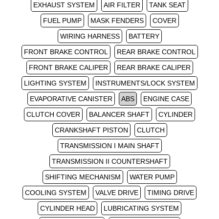
EXHAUST SYSTEM
AIR FILTER
TANK SEAT
FUEL PUMP
MASK FENDERS
COVER
WIRING HARNESS
BATTERY
FRONT BRAKE CONTROL
REAR BRAKE CONTROL
FRONT BRAKE CALIPER
REAR BRAKE CALIPER
LIGHTING SYSTEM
INSTRUMENTS/LOCK SYSTEM
EVAPORATIVE CANISTER
ABS
ENGINE CASE
CLUTCH COVER
BALANCER SHAFT
CYLINDER
CRANKSHAFT PISTON
CLUTCH
TRANSMISSION I MAIN SHAFT
TRANSMISSION II COUNTERSHAFT
SHIFTING MECHANISM
WATER PUMP
COOLING SYSTEM
VALVE DRIVE
TIMING DRIVE
CYLINDER HEAD
LUBRICATING SYSTEM