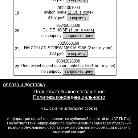
28111051000
switch brake (2 шт. в узле)
19
4197 руб.
96242033000
GUIDE HOSE (1 шт. в узле)
20
по запросу
J025060169
HH COLLAR SCREW M6X16 SW8 (2 шт. в узле)
21
193 руб.
96342026000
Rear wheel speed sensor cable holder (1 шт. в узле)
22
по запросу
оплата и доставка
Пользовательское соглашение
Политика конфеденциальности
Наш сайт не использует cookies
Информация на сайте не является публичной офертой (ст.437 ГК РФ).
Несоответствие информации по фактическим параметрам отдельных
позиций обусловлено отсутствием актуальной информации в связи с
политикой санкций.