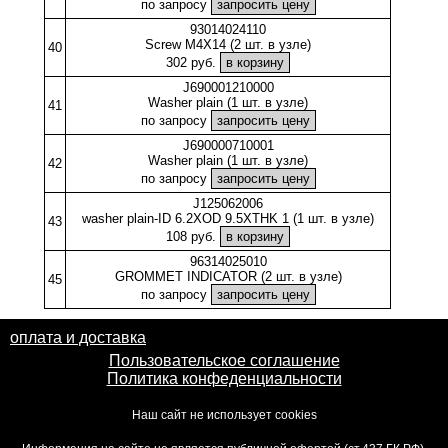
по запросу
93014024110
Screw M4X14 (2 шт. в узле)
40
302 руб.
J690001210000
Washer plain (1 шт. в узле)
41
по запросу
J690000710001
Washer plain (1 шт. в узле)
42
по запросу
J125062006
washer plain-ID 6.2XOD 9.5XTHK 1 (1 шт. в узле)
43
108 руб.
96314025010
GROMMET INDICATOR (2 шт. в узле)
45
по запросу
оплата и доставка
Пользовательское соглашение
Политика конфеденциальности
Наш сайт не использует cookies