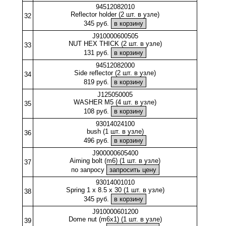
94512082010
Reflector holder (2 шт. в узле)
32
345 руб.
J910000600505
NUT HEX THICK (2 шт. в узле)
33
131 руб.
94512082000
Side reflector (2 шт. в узле)
34
819 руб.
J125050005
WASHER M5 (4 шт. в узле)
35
108 руб.
93014024100
bush (1 шт. в узле)
36
496 руб.
J900000605400
Aiming bolt (m6) (1 шт. в узле)
37
по запросу
93014001010
Spring 1 x 8.5 x 30 (1 шт. в узле)
38
345 руб.
J910000601200
Dome nut (m6x1) (1 шт. в узле)
39