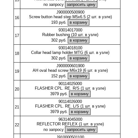
по запросу
J900000500900
Screw button head step M5x6.5 (2 шт. в узле)
16
193 руб.
93014017000
Rubber bushing (10 шт. в узле)
17
302 руб.
93014018100
Collar head lamp holder MTG (6 шт. в узле)
18
302 руб.
J900000601900
AH oval head screw M6x19 (6 шт. в узле)
19
152 руб.
90114025000
FLASHER CPL. RE. R/S (1 шт. в узле)
20
3979 руб.
90114026000
FLASHER CPL. RE. L/S (1 шт. в узле)
21
3979 руб.
96314045000
REFLECTOR REFLEX (1 шт. в узле)
22
по запросу
J910000501100