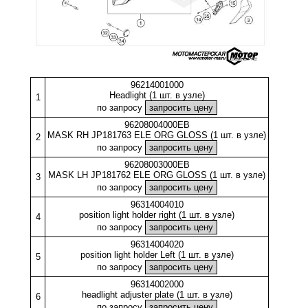
96214001000
Headlight (1 шт. в узле)
1
по запросу
96208004000EB
MASK RH JP181763 ELE ORG GLOSS (1 шт. в узле)
2
по запросу
96208003000EB
MASK LH JP181762 ELE ORG GLOSS (1 шт. в узле)
3
по запросу
96314004010
position light holder right (1 шт. в узле)
4
по запросу
96314004020
position light holder Left (1 шт. в узле)
5
по запросу
96314002000
headlight adjuster plate (1 шт. в узле)
6
по запросу