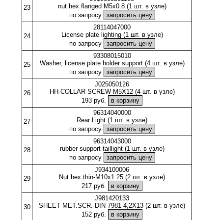
nut hex flanged M5x0.8 (1 шт. в узле)
23
по запросу
28114047000
License plate lighting (1 шт. в узле)
24
по запросу
93308015010
Washer, license plate holder support (4 шт. в узле)
25
по запросу
J025050126
HH-COLLAR SCREW M5X12 (4 шт. в узле)
26
193 руб.
96314040000
Rear Light (1 шт. в узле)
27
по запросу
96314043000
rubber support taillight (1 шт. в узле)
28
по запросу
J934100006
Nut hex thin-M10x1.25 (2 шт. в узле)
29
217 руб.
J981420133
SHEET MET.SCR. DIN 7981 4,2X13 (2 шт. в узле)
30
152 руб.