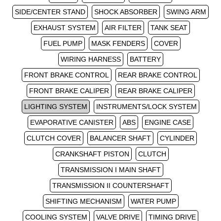
SIDE/CENTER STAND
SHOCK ABSORBER
SWING ARM
EXHAUST SYSTEM
AIR FILTER
TANK SEAT
FUEL PUMP
MASK FENDERS
COVER
WIRING HARNESS
BATTERY
FRONT BRAKE CONTROL
REAR BRAKE CONTROL
FRONT BRAKE CALIPER
REAR BRAKE CALIPER
LIGHTING SYSTEM
INSTRUMENTS/LOCK SYSTEM
EVAPORATIVE CANISTER
ABS
ENGINE CASE
CLUTCH COVER
BALANCER SHAFT
CYLINDER
CRANKSHAFT PISTON
CLUTCH
TRANSMISSION I MAIN SHAFT
TRANSMISSION II COUNTERSHAFT
SHIFTING MECHANISM
WATER PUMP
COOLING SYSTEM
VALVE DRIVE
TIMING DRIVE