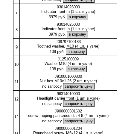
93014026000
Indicator front rh (1 шт. в узле)
7
3979 руб.
93014025000
Indicator front lh (1 шт. в узле)
8
3979 руб.
J06797100183
Toothed washer, M10 (4 шт. в узле)
9
108 руб.
J125100009
Washer M10 (4 шт. в узле)
10
108 руб.
J910001000800
Nut hex M10x1.25 (2 шт. в узле)
11
по запросу
96314010000
Headlight carrier front (1 шт. в узле)
12
по запросу
J900000501602
screw tapping pan cross dia 4.8 (4 шт. в узле)
14
по запросу
J900000601204
Roundhead screw, M6x12 (4 шт. в узле)
15