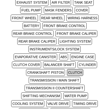
EXHAUST SYSTEM
AIR FILTER
TANK SEAT
FUEL PUMP
MASK FENDERS
COVER
FRONT WHEEL
REAR WHEEL
WIRING HARNESS
BATTERY
FRONT BRAKE CONTROL
REAR BRAKE CONTROL
FRONT BRAKE CALIPER
REAR BRAKE CALIPER
LIGHTING SYSTEM
INSTRUMENTS/LOCK SYSTEM
EVAPORATIVE CANISTER
ABS
ENGINE CASE
CLUTCH COVER
BALANCER SHAFT
CYLINDER
CRANKSHAFT PISTON
CLUTCH
TRANSMISSION I MAIN SHAFT
TRANSMISSION II COUNTERSHAFT
SHIFTING MECHANISM
WATER PUMP
COOLING SYSTEM
VALVE DRIVE
TIMING DRIVE