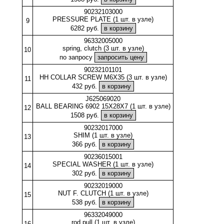
90232103000
PRESSURE PLATE (1 шт. в узле)
9
6282 руб.
96332005000
spring, clutch (3 шт. в узле)
10
по запросу
90232101101
HH COLLAR SCREW M6X35 (3 шт. в узле)
11
432 руб.
J625069020
BALL BEARING 6902 15X28X7 (1 шт. в узле)
12
1508 руб.
90232017000
SHIM (1 шт. в узле)
13
366 руб.
90236015001
SPECIAL WASHER (1 шт. в узле)
14
302 руб.
90232019000
NUT F. CLUTCH (1 шт. в узле)
15
538 руб.
96332049000
rod pull (1 шт. в узле)
16