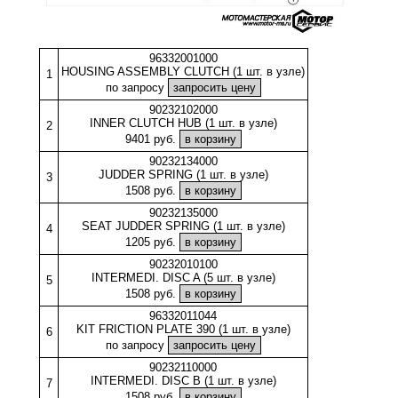
96332001000
HOUSING ASSEMBLY CLUTCH (1 шт. в узле)
1
по запросу
90232102000
INNER CLUTCH HUB (1 шт. в узле)
2
9401 руб.
90232134000
JUDDER SPRING (1 шт. в узле)
3
1508 руб.
90232135000
SEAT JUDDER SPRING (1 шт. в узле)
4
1205 руб.
90232010100
INTERMEDI. DISC A (5 шт. в узле)
5
1508 руб.
96332011044
KIT FRICTION PLATE 390 (1 шт. в узле)
6
по запросу
90232110000
INTERMEDI. DISC B (1 шт. в узле)
7
1508 руб.