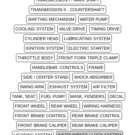
TRANSMISSION I - MAIN SHAFT
TRANSMISSION II - COUNTERSHAFT
SHIFTING MECHANISM
WATER PUMP
COOLING SYSTEM
VALVE DRIVE
TIMING DRIVE
CYLINDER HEAD
LUBRICATING SYSTEM
IGNITION SYSTEM
ELECTRIC STARTER
THROTTLE BODY
FRONT FORK TRIPLE CLAMP
HANDLEBAR, CONTROLS
FRAME
SIDE / CENTER STAND
SHOCK ABSORBER
SWING ARM
EXHAUST SYSTEM
AIR FILTER
TANK, SEAT
FUEL PUMP
MASK, FENDERS
DECAL
FRONT WHEEL
REAR WHEEL
WIRING HARNESS
FRONT BRAKE CONTROL
REAR BRAKE CONTROL
FRONT BRAKE CALIPER
REAR BRAKE CALIPER