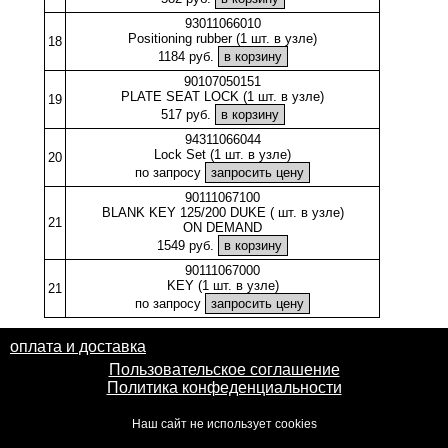
93011066010
Positioning rubber (1 шт. в узле)
18
1184 руб.
90107050151
PLATE SEAT LOCK (1 шт. в узле)
19
517 руб.
94311066044
Lock Set (1 шт. в узле)
20
по запросу
90111067100
BLANK KEY 125/200 DUKE ( шт. в узле)
21
ON DEMAND
1549 руб.
90111067000
KEY (1 шт. в узле)
21
по запросу
оплата и доставка
Пользовательское соглашение
Политика конфеденциальности
Наш сайт не использует cookies