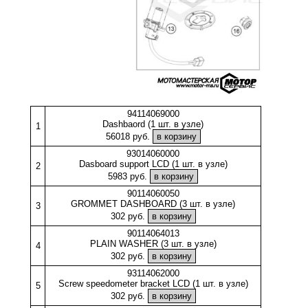
94114069000
Dashbaord (1 шт. в узле)
1
56018 руб.
93014060000
Dasboard support LCD (1 шт. в узле)
2
5983 руб.
90114060050
GROMMET DASHBOARD (3 шт. в узле)
3
302 руб.
90114064013
PLAIN WASHER (3 шт. в узле)
4
302 руб.
93114062000
Screw speedometer bracket LCD (1 шт. в узле)
5
302 руб.