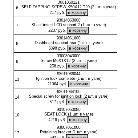
J081050121
SELF TAPPING SCREW K50X12 T20 (2 шт. в узле)
6
217 руб.
93014063000
Sheet insert LCD support 2 (1 шт. в узле)
7
2237 руб.
93014061000
Dashboard support rear (1 шт. в узле)
8
3098 руб.
93008040000
Screw M6X1X13 (2 шт. в узле)
9
258 руб.
93011066044
Ignition lock complete (1 шт. в узле)
13
21964 руб.
93011064100
Special screw for ignition lock (2 шт. в узле)
14
517 руб.
90107050050
SEAT LOCK (1 шт. в узле)
16
4216 руб.
93007051000
Retaining bracket (1 шт. в узле)
17
582 руб.