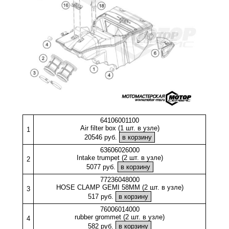
64106001100
Air filter box (1 шт. в узле)
1
20546 руб.
63606026000
Intake trumpet (2 шт. в узле)
2
5077 руб.
77236048000
HOSE CLAMP GEMI 58MM (2 шт. в узле)
3
517 руб.
76006014000
rubber grommet (2 шт. в узле)
4
582 руб.