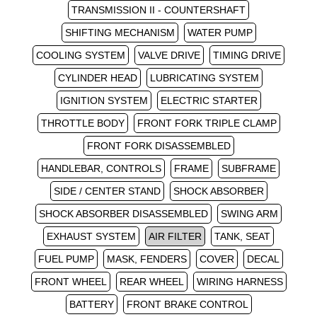
TRANSMISSION II - COUNTERSHAFT
SHIFTING MECHANISM
WATER PUMP
COOLING SYSTEM
VALVE DRIVE
TIMING DRIVE
CYLINDER HEAD
LUBRICATING SYSTEM
IGNITION SYSTEM
ELECTRIC STARTER
THROTTLE BODY
FRONT FORK TRIPLE CLAMP
FRONT FORK DISASSEMBLED
HANDLEBAR, CONTROLS
FRAME
SUBFRAME
SIDE / CENTER STAND
SHOCK ABSORBER
SHOCK ABSORBER DISASSEMBLED
SWING ARM
EXHAUST SYSTEM
AIR FILTER
TANK, SEAT
FUEL PUMP
MASK, FENDERS
COVER
DECAL
FRONT WHEEL
REAR WHEEL
WIRING HARNESS
BATTERY
FRONT BRAKE CONTROL