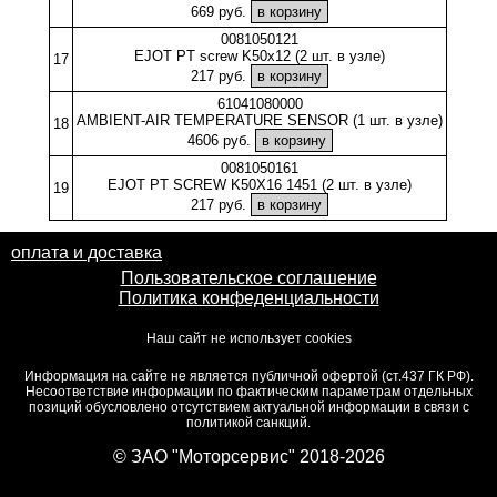
669 руб.
0081050121
EJOT PT screw K50x12 (2 шт. в узле)
17
217 руб.
61041080000
AMBIENT-AIR TEMPERATURE SENSOR (1 шт. в узле)
18
4606 руб.
0081050161
EJOT PT SCREW K50X16 1451 (2 шт. в узле)
19
217 руб.
оплата и доставка
Пользовательское соглашение
Политика конфеденциальности
Наш сайт не использует cookies
Информация на сайте не является публичной офертой (ст.437 ГК РФ).
Несоответствие информации по фактическим параметрам отдельных
позиций обусловлено отсутствием актуальной информации в связи с
политикой санкций.
© ЗАО "Моторсервис" 2018-2026